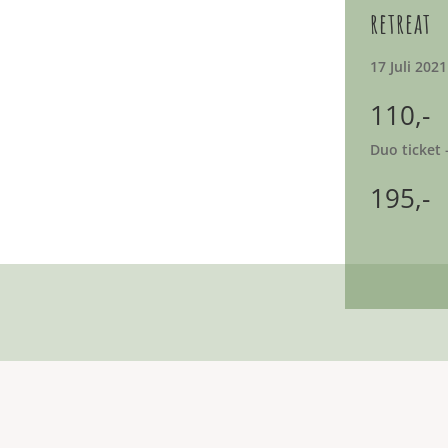
retreat
17 Juli 2021
110,-
Duo ticket 
195,-