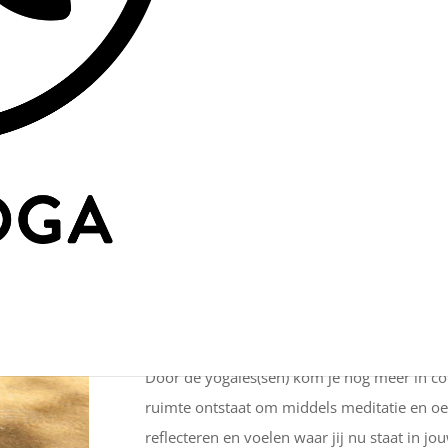
Zaterdag 17 Juli gaan we!
Op adventure.
Een hele dag dompel je jezelf onder in natu
ontwikkeling.
Je zult je erna als herboren voelen, echt een
Adventure Hike
Wandelen
Yoga
Meditatie
Coaching
& much more
Tijdens de adventure hike wandelen we doo
Door de yogales(sen) kom je nog meer in con
ruimte ontstaat om middels meditatie en oef
reflecteren en voelen waar jij nu staat in j