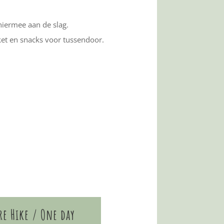
hiermee aan de slag.
ket en snacks voor tussendoor.
e Hike / One day