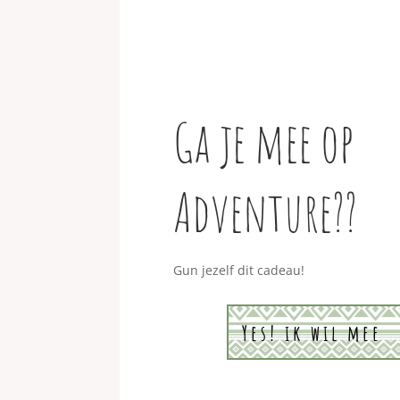
Ga je mee op
Adventure??
Gun jezelf dit cadeau!
Yes! ik wil mee