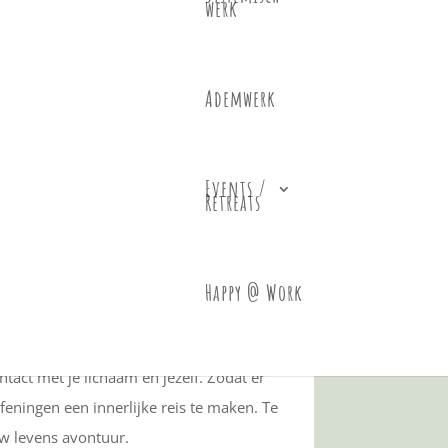
werk
ur, beweging en persoonlijke
Ademwerk
 cadeautje voor jezelf.
Events /
Retreats
Happy @ Work
r een prachtige omgeving.
tact met je lichaam en jezelf. Zodat er
eningen een innerlijke reis te maken. Te
ouw levens avontuur.