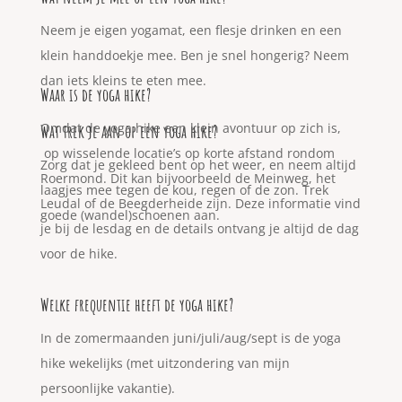
Neem je eigen yogamat, een flesje drinken en een
klein handdoekje mee. Ben je snel hongerig? Neem
dan iets kleins te eten mee.
Waar is de yoga hike?
Omdat de yoga hike een klein avontuur op zich is,
Wat trek je aan op een yoga hike?
op wisselende locatie’s op korte afstand rondom
Zorg dat je gekleed bent op het weer, en neem altijd
Roermond. Dit kan bijvoorbeeld de Meinweg, het
laagjes mee tegen de kou, regen of de zon. Trek
Leudal of de Beegderheide zijn. Deze informatie vind
goede (wandel)schoenen aan.
je bij de lesdag en de details ontvang je altijd de dag
voor de hike.
Welke frequentie heeft de yoga hike?
In de zomermaanden juni/juli/aug/sept is de yoga
hike wekelijks (met uitzondering van mijn
persoonlijke vakantie).