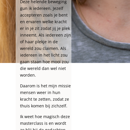
Deze helende beweging
gun ik iedereen. Jezelf
accepteren zoals je bent
en ervaren welke kracht
er in je zit zodat jij je plek
inneemt. Als iedereen zijn
of haar plekje in de
wereld zou claimen. Als
iedereen in het licht zou
gaan staan hoe mooi zou
die wereld dan wel niet
worden.
Daarom is het mijn missie
mensen weer in hun
kracht te zetten, zodat ze
thuis komen bij zichzelf.
Ik weet hoe magisch deze
masterclass is en wordt
zo blij bij de gedachten