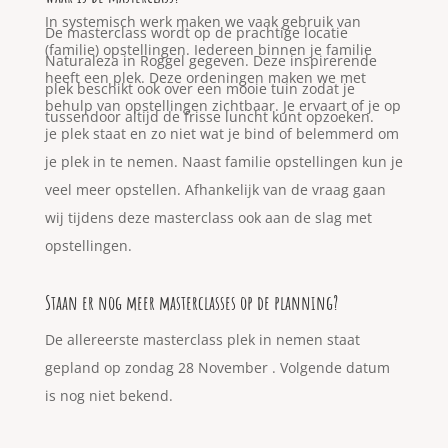
In systemisch werk maken we vaak gebruik van
De masterclass wordt op de prachtige locatie
(familie) opstellingen. Iedereen binnen je familie
Naturaleza in Roggel gegeven. Deze inspirerende
heeft een plek. Deze ordeningen maken we met
plek beschikt ook over een mooie tuin zodat je
behulp van opstellingen zichtbaar. Je ervaart of je op
tussendoor altijd de frisse luncht kunt opzoeken.
je plek staat en zo niet wat je bind of belemmerd om
je plek in te nemen. Naast familie opstellingen kun je
veel meer opstellen. Afhankelijk van de vraag gaan
wij tijdens deze masterclass ook aan de slag met
opstellingen.
Staan er nog meer masterclasses op de planning?
De allereerste masterclass plek in nemen staat
gepland op zondag 28 November . Volgende datum
is nog niet bekend.