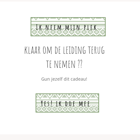
Ik neem mijn plek
klaar om de leiding terug
te nemen ??
Gun jezelf dit cadeau!
Yes! ik doe mee