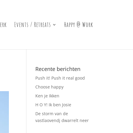
erk
Events / Retreats
Happy @ Work
Recente berichten
Push it! Push it real good
Choose happy
Ken je Ikken
H O Y! Ik ben Josie
De storm van de
vastlaovendj dwarrelt neer