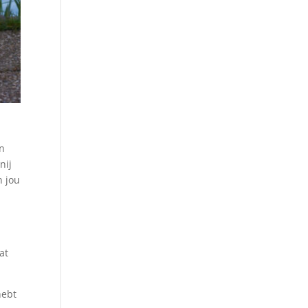
en
nij
n jou
at
hebt