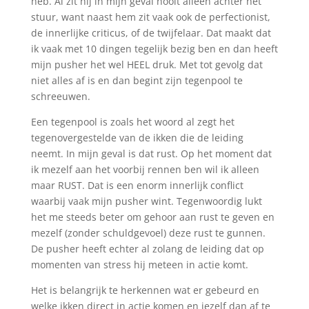
heb. Al zit hij in mijn geval nooit alleen achter het
stuur, want naast hem zit vaak ook de perfectionist,
de innerlijke criticus, of de twijfelaar. Dat maakt dat
ik vaak met 10 dingen tegelijk bezig ben en dan heeft
mijn pusher het wel HEEL druk. Met tot gevolg dat
niet alles af is en dan begint zijn tegenpool te
schreeuwen.
Een tegenpool is zoals het woord al zegt het
tegenovergestelde van de ikken die de leiding
neemt. In mijn geval is dat rust. Op het moment dat
ik mezelf aan het voorbij rennen ben wil ik alleen
maar RUST. Dat is een enorm innerlijk conflict
waarbij vaak mijn pusher wint. Tegenwoordig lukt
het me steeds beter om gehoor aan rust te geven en
mezelf (zonder schuldgevoel) deze rust te gunnen.
De pusher heeft echter al zolang de leiding dat op
momenten van stress hij meteen in actie komt.
Het is belangrijk te herkennen wat er gebeurd en
welke ikken direct in actie komen en jezelf dan af te