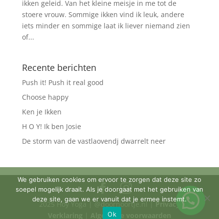
ikken geleid. Van het kleine meisje in me tot de
stoere vrouw. Sommige ikken vind ik leuk, andere
iets minder en sommige laat ik liever niemand zien
of...
Recente berichten
Push it! Push it real good
Choose happy
Ken je Ikken
H O Y! Ik ben Josie
De storm van de vastlaovendj dwarrelt neer
We gebruiken cookies om ervoor te zorgen dat deze site zo
soepel mogelijk draait. Als je doorgaat met het gebruiken van
deze site, gaan we er vanuit dat je ermee instemt.
2025 Hoy Yoga | @doornoortje.nl |
Privacy
Ok
Verklaring
|
Algemene voorwaarden