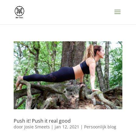
Push it! Push it real good
door
Josie Smeets
|
jan 12, 2021
|
Persoonlijk blog